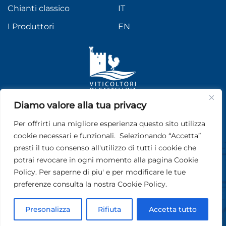
Chianti classico
IT
I Produttori
EN
Diamo valore alla tua privacy
FOLLOW US
Per offrirti una migliore esperienza questo sito utilizza
Seguici sui nostri social
cookie necessari e funzionali. Selezionando “Accetta”
presti il tuo consenso all'utilizzo di tutti i cookie che
Viticoltori di Castellina in Chianti
| Via Chiantigiana, 1 - 53011
potrai revocare in ogni momento alla pagina Cookie
Castellina in Chianti (SI) - CF e PI 01116760529
Policy. Per saperne di piu' e per modificare le tue
preferenze consulta la nostra Cookie Policy.
Privacy Policy
|
Cookie Policy
Design by Dominae
Presonalizza
Rifiuta
Accetta tutto