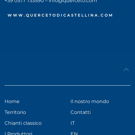
+39 0577 733590 – info@querceto.com
WWW.QUERCETODICASTELLINA.COM
Home
Il nostro mondo
Territorio
Contatti
Chianti classico
IT
I Produttori
EN